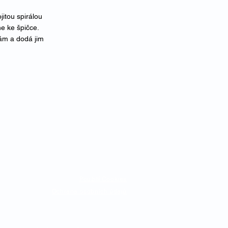
itou spirálou
e ke špičce.
ám a dodá jim
Použití Cookies
Ochrana osobních údajů