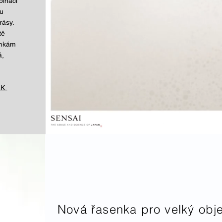
binaci
ou
rásy.
tě
námkám
á,
K.
Nová řasenka pro velký obj