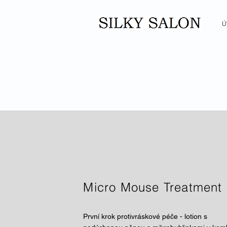
Ú
Micro Mouse Treatment
První krok protivráskové péče - lotion s