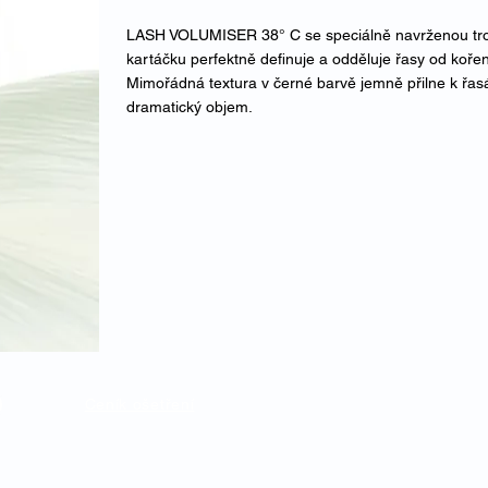
LASH VOLUMISER 38° C se speciálně navrženou troj
kartáčku perfektně definuje a odděluje řasy od kořen
Mimořádná textura v černé barvě jemně přilne k řas
dramatický objem.
Ceník ošetření