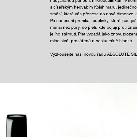
nadýchanou pěnou s mikrobublinkami v kom
s císařským hedvábím Koishimaru, jedinečn
směsí, která vás přenese do nové dimenze k
Po nanesení pronikají bublinky, které jsou ješ
menší než póry, do pleti, kde bojují proti z
jejího stárnutí. Pleť vypadá jako znovuzrozen
mladistvá, prozářená a neskutečně hladká.
Vyzkoušejte naši novou řadu
ABSOLUTE SIL