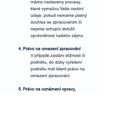
máme nastaveny procesy,
které vymažou Vaše osobní
údaje, pokud nemáme platný
souhlas se zpracováním či
nejsme schopni doložit
oprávněnost našeho zájmu.
4. Právo na omezení zpracování
V případě zaslání stížnosti či
podnětu, do doby vyřešení
podnětu mát klient právo na
omezení zpracování.
5. Právo na oznámení opravy,
výmazu nebo omezení zpracování
Na základě žádosti klienta jej
budeme informovat, dojde-li k
opravě nebo výmazu osobních
údajů, s výjimkou případů, kdy
se to ukáže jako nemožné
nebo to vyžaduje nepřiměřené