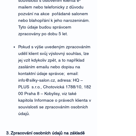
souvislosti s oslovením klienta e-
mailem nebo telefonicky z důvodu
pozvání na akce pořádané salonem
nebo blahopřání k jeho narozeninám.
Tyto údaje budou správcem
zpracovány po dobu 5 let.
Pokud s výše uvedeným zpracováním
udělí klient svůj výslovný souhlas, lze
jej vzít kdykoliv zpět, a to například
zasláním emailu nebo dopisu na
kontaktní údaje správce; email:
info@silky-salon.cz
, adresa: HQ –
PLUS s.r.o., Chotovická 1788/10, 182
00 Praha 8 – Kobylisy, viz také
kapitola Informace o právech klienta v
souvislosti se zpracováním osobních
údajů.
3. Zpracování osobních údajů na základě