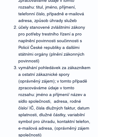
zpracováváme údaje v tomto
rozsahu: titul, jméno, příjmení,
telefonní číslo, případně e-mailová
adresa, způsob úhrady služeb
účely stanovené zvláštními zákony
pro potřeby trestního řízení a pro
naplnění povinnosti součinnosti s
Policií České republiky a dalšími
státními orgány (plnění zákonných
povinností)
vymáhání pohledávek za zákazníkem
a ostatní zákaznické spory
(oprávněný zájem); v tomto případě
zpracováváme údaje v tomto
rozsahu: jméno a příjmení/ název a
sídlo společnosti, adresa, rodné
číslo/ IČ, čísla dlužných faktur, datum
splatnosti, dlužné částky, variabilní
symbol pro úhradu, kontaktní telefon,
e-mailová adresa, (oprávněný zájem
společnosti)