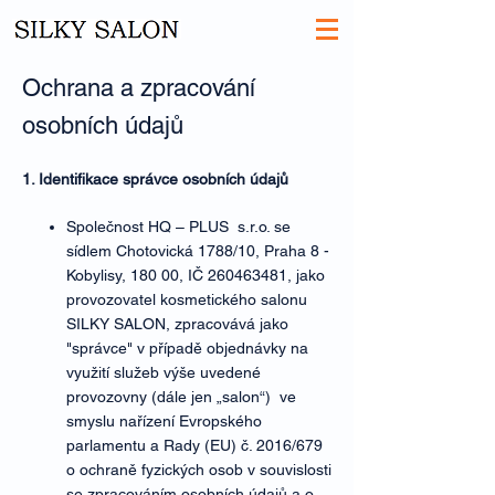
Ochrana a zpracování
osobních údajů
1. Identifikace správce osobních údajů
Společnost HQ – PLUS s.r.o. se
sídlem Chotovická 1788/10, Praha 8 -
Kobylisy, 180 00, IČ
260463481
, jako
provozovatel kosmetického salonu
SILKY SALON, zpracovává jako
"správce" v případě objednávky na
využití služeb výše uvedené
provozovny (dále jen „salon“) ve
smyslu nařízení Evropského
parlamentu a Rady (EU) č. 2016/679
o ochraně fyzických osob v souvislosti
se zpracováním osobních údajů a o