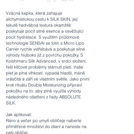
Vzácná kapka, která zahajuje
alchymistickou cestu k SILK SKIN, její
tekutě hedvábná textura okamžitě
poskytuje pocit silné esence a osvěžující
pocit hydratace. S využitím průlomové
technologie SENSAI se lotin s Micro Lipo
Carrier rychle vstřebává a poskytuje silné
výhody hluboko již z povrchu pokožky. S
Koishimaru Silk Advanced, v srdci složení,
řeší klíčové problémy stárnutí pleti. Vaše
pleť je plná vlhkosti, vypadá hladší, méně
vrásčitá a září ve vlastním světle. Jako první
krok rituálu Double Moisturizing připraví
pokožku na to, aby plně využila výhody
následného ošetření z řady ABSOLUTE
SILK.
Jak aplikovat:
Ráno a večer po umytí obličeje naberte
přiměřené množství do dlaní a naneste na
celý obličej.