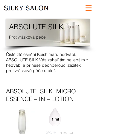
ABSOLUTE SILK
Protivrásková péče
Čisté ztělesnění Koishimaru hedvábí.
ABSOLUTE SILK Vás zahalí tím nejlepším z
hedvábí a přinese dechberoucí zážitek
protivráskové péče o pleť.
ABSOLUTE SILK MICRO
ESSENCE – IN – LOTION
1 ml
125 ml