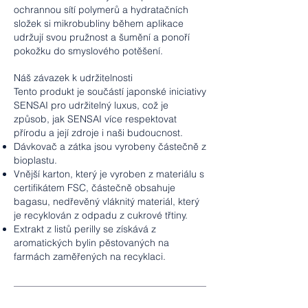
ochrannou sítí polymerů a hydratačních
složek si mikrobubliny během aplikace
udržují svou pružnost a šumění a ponoří
pokožku do smyslového potěšení.
Náš závazek k udržitelnosti
Tento produkt je součástí japonské iniciativy
SENSAI pro udržitelný luxus, což je
způsob, jak SENSAI více respektovat
přírodu a její zdroje i naši budoucnost.
Dávkovač a zátka jsou vyrobeny částečně z
bioplastu.
Vnější karton, který je vyroben z materiálu s
certifikátem FSC, částečně obsahuje
bagasu, nedřevěný vláknitý materiál, který
je recyklován z odpadu z cukrové třtiny.
Extrakt z listů perilly se získává z
aromatických bylin pěstovaných na
farmách zaměřených na recyklaci.