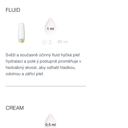
FLUID
1 ml
80 ml
Svěží a současně účinný fluid hýčká pleť
hydratací a poté ji postupně proměňuje v
hedvábný skvost, aby odhalil hladkou,
odolnou a zářící pleť.
CREAM
0,5 ml