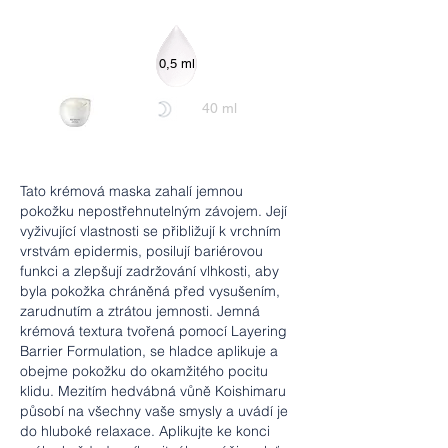
0,5 ml
40 ml
Tato krémová maska zahalí jemnou
pokožku nepostřehnutelným závojem. Její
vyživující vlastnosti se přibližují k vrchním
vrstvám epidermis, posilují bariérovou
funkci a zlepšují zadržování vlhkosti, aby
byla pokožka chráněná před vysušením,
zarudnutím a ztrátou jemnosti. Jemná
krémová textura tvořená pomocí Layering
Barrier Formulation, se hladce aplikuje a
obejme pokožku do okamžitého pocitu
klidu. Mezitím hedvábná vůně Koishimaru
působí na všechny vaše smysly a uvádí je
do hluboké relaxace. Aplikujte ke konci