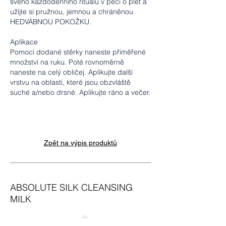
svého každodenního rituálu v péči o pleť a
užijte si pružnou, jemnou a chráněnou
HEDVÁBNOU POKOŽKU.
Aplikace
Pomocí dodané stěrky naneste přiměřené
množství na ruku. Poté rovnoměrně
naneste na celý obličej. Aplikujte další
vrstvu na oblasti, které jsou obzvláště
suché a/nebo drsné. Aplikujte ráno a večer.
Zpět na výpis produktů
ABSOLUTE SILK CLEANSING
MILK