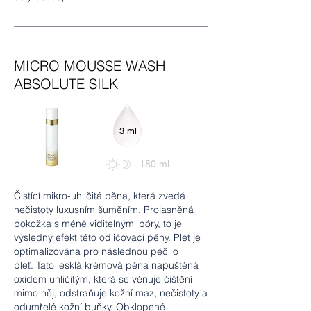
MICRO MOUSSE WASH
ABSOLUTE SILK
3 ml
180 ml
Čistící mikro-uhličitá pěna, která zvedá
nečistoty luxusním šuměním. Projasněná
pokožka s méně viditelnými póry, to je
výsledný efekt této odličovací pěny. Pleť je
optimalizována pro následnou péči o
pleť.
Tato lesklá krémová pěna napuštěná
oxidem uhličitým, která se věnuje čištění i
mimo něj, odstraňuje kožní maz, nečistoty a
odumřelé kožní buňky. Obklopené