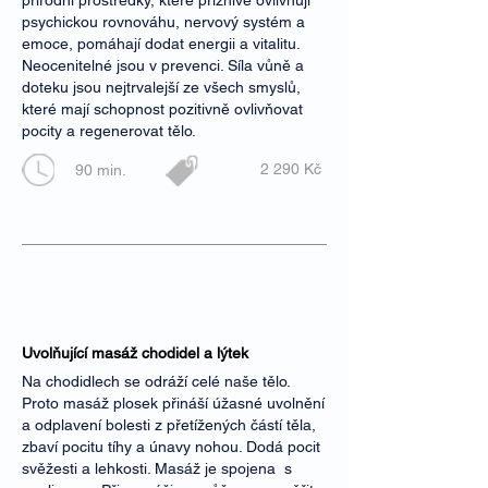
přírodní prostředky, které příznivě ovlivňují
psychickou rovnováhu, nervový systém a
emoce, pomáhají dodat energii a vitalitu.
Neocenitelné jsou v prevenci. Síla vůně a
doteku jsou nejtrvalejší ze všech smyslů,
které mají schopnost pozitivně ovlivňovat
pocity a regenerovat tělo.
2 290 Kč
90 min.
Uvolňující masáž chodidel a lýtek
Na chodidlech se odráží celé naše tělo.
Proto masáž plosek přináší úžasné uvolnění
a odplavení bolesti z přetížených částí těla,
zbaví pocitu tíhy a únavy nohou. Dodá pocit
svěžesti a lehkosti. Masáž je spojena s