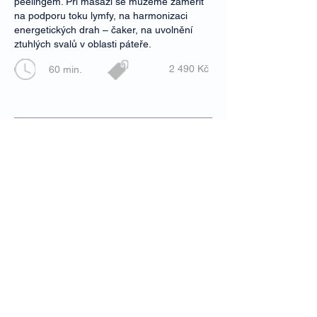
peelingem. Při masáži se můžeme zaměřit
na podporu toku lymfy, na harmonizaci
energetických drah – čaker, na uvolnění
ztuhlých svalů v oblasti páteře.
2 490 Kč
60 min.
RITUÁL PRO TĚHULKY: Masáž pro Vás i
Vaše miminko