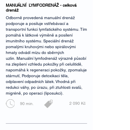
MANUÁLNÍ LYMFODRENÁŽ - celková
drenáž
Odborně provedená manuální drenáž
podporuje a posiluje vstřebávací a
transportní funkci lymfatického systému. Tím
pomáhá k látkové výměně a posílení
imunitního systému. Speciální drenáž
pomalými kruhovými nebo spirálovými
hmaty odvádí mízu do sběrných
uzlin. Manuální lymfodrenáž výrazně působí
na zlepšení vzhledu pokožky při celulitidě,
napomáhá k regeneraci pokožky, zpomaluje
stárnutí, Podporuje detoxikaci těla,
odplavení odpadních látek. Vhodná při
redukci váhy, po úrazu, při ztuhlosti svalů,
migréně, po operaci (liposukci).
2 090 Kč
90 min.